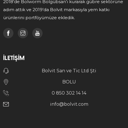
2018’de Bolworm Bolgübsan’ı kurarak gübre sektörüne
adım attık ve 2019’da Bolvit markasıyla yem katkı
ürünlerini portföyümüze ekledik.
İLETIŞIM
Bolvit San ve Tic Ltd Şti
BOLU
0 850 302 14 14
info@bolvit.com