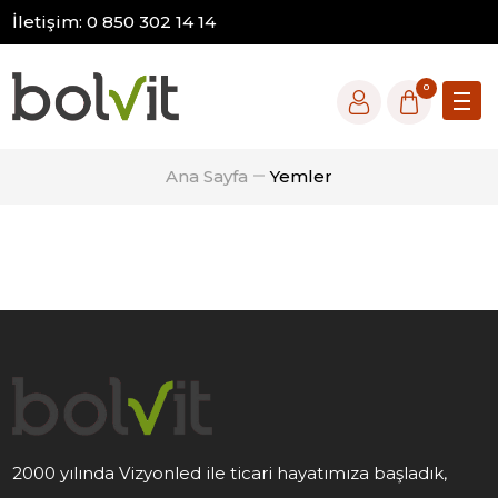
İletişim: 0 850 302 14 14
0
Ana Sayfa
Yemler
2000 yılında Vizyonled ile ticari hayatımıza başladık,