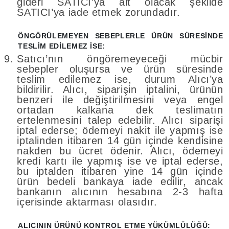
gideri SATICI’ya ait olacak şekilde
SATICI’ya iade etmek zorundadır.
ÖNGÖRÜLEMEYEN SEBEPLERLE ÜRÜN SÜRESİNDE
TESLİM EDİLEMEZ İSE:
Satıcı’nın öngöremeyeceği mücbir
sebepler oluşursa ve ürün süresinde
teslim edilemez ise, durum Alıcı’ya
bildirilir. Alıcı, siparişin iptalini, ürünün
benzeri ile değiştirilmesini veya engel
ortadan kalkana dek teslimatın
ertelenmesini talep edebilir. Alıcı siparişi
iptal ederse; ödemeyi nakit ile yapmış ise
iptalinden itibaren 14 gün içinde kendisine
nakden bu ücret ödenir. Alıcı, ödemeyi
kredi kartı ile yapmış ise ve iptal ederse,
bu iptalden itibaren yine 14 gün içinde
ürün bedeli bankaya iade edilir, ancak
bankanın alıcının hesabına 2-3 hafta
içerisinde aktarması olasıdır.
ALICININ ÜRÜNÜ KONTROL ETME YÜKÜMLÜLÜĞÜ: