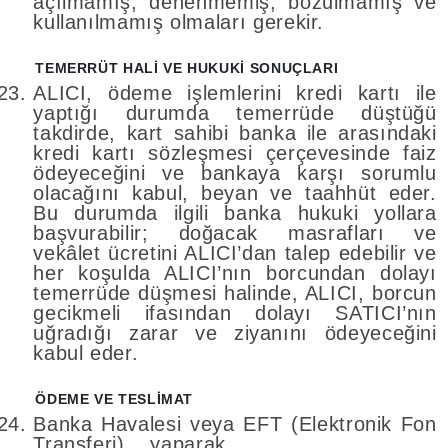
açılmamış, denenmemiş, bozulmamış ve
kullanılmamış olmaları gerekir.
TEMERRÜT HALİ VE HUKUKİ SONUÇLARI
ALICI, ödeme işlemlerini kredi kartı ile
yaptığı durumda temerrüde düştüğü
takdirde, kart sahibi banka ile arasındaki
kredi kartı sözleşmesi çerçevesinde faiz
ödeyeceğini ve bankaya karşı sorumlu
olacağını kabul, beyan ve taahhüt eder.
Bu durumda ilgili banka hukuki yollara
başvurabilir; doğacak masrafları ve
vekâlet ücretini ALICI’dan talep edebilir ve
her koşulda ALICI’nın borcundan dolayı
temerrüde düşmesi halinde, ALICI, borcun
gecikmeli ifasından dolayı SATICI’nın
uğradığı zarar ve ziyanını ödeyeceğini
kabul eder.
ÖDEME VE TESLİMAT
Banka Havalesi veya EFT (Elektronik Fon
Transferi) yaparak, ............, .........,