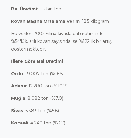
Bal Üretimi
: 115 bin ton
Kovan Başına Ortalama Verim
: 12,5 kilogram
Bu veriler, 2002 yılına kıyasla bal üretiminde
%54'lük, arılı kovan sayısında ise %122'lik bir artışı
göstermektedir.
İllere Göre Bal Üretimi
:
Ordu
: 19.007 ton (%16,5)
Adana
: 12.280 ton (%10,7)
Muğla
: 8.082 ton (%7,0)
Sivas
: 6.383 ton (%5,6)
Kocaeli
: 4.240 ton (%3,7)